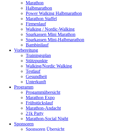
Marathon
Halbmarathon
Power Walking Halbmarathon
Marathon Staffel
Firmenlauf
Walking / Nordic-Walking
Sparkassen Mini Marathon
Sparkassen Mini-Halbmarathon
Bambinilauf
Vorbereitung
Trainingsplan
Stützpunkte
Walking/Nordic Walking
Testlauf
Gesundheit
Unterkunft
Programm
Progammübersicht
Marathon Expo
Frühstückslauf
Marathon-Andacht
21k Party
Marathon-Social Night
Sponsoren
Sponsoren Übersicht