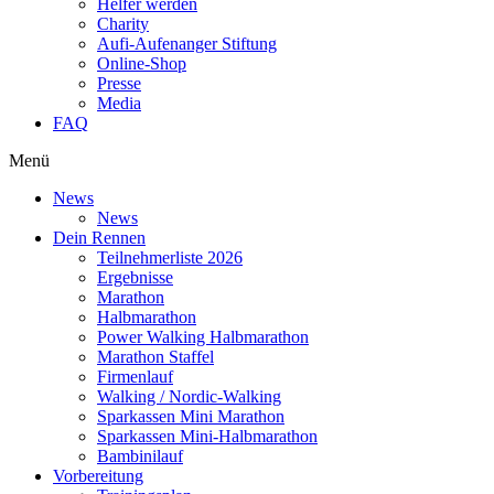
Helfer werden
Charity
Aufi-Aufenanger Stiftung
Online-Shop
Presse
Media
FAQ
Menü
News
News
Dein Rennen
Teilnehmerliste 2026
Ergebnisse
Marathon
Halbmarathon
Power Walking Halbmarathon
Marathon Staffel
Firmenlauf
Walking / Nordic-Walking
Sparkassen Mini Marathon
Sparkassen Mini-Halbmarathon
Bambinilauf
Vorbereitung