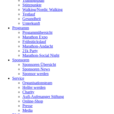
Trainingsplan
Stützpunkte
Walking/Nordic Walking
Testlauf
Gesundheit
Unterkunft
Programm
Progammübersicht
Marathon Expo
Frühstückslauf
Marathon-Andacht
21k Party
Marathon-Social Night
Sponsoren
Sponsoren Übersicht
Sponsoren News
Sponsor werden
Service
Organisationsteam
Helfer werden
Charity
Aufi-Aufenanger Stiftung
Online-Shop
Presse
Media