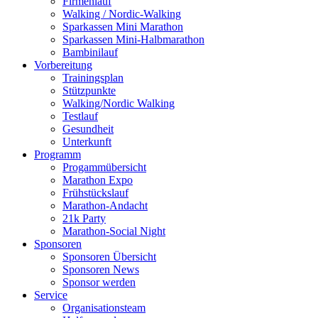
Firmenlauf
Walking / Nordic-Walking
Sparkassen Mini Marathon
Sparkassen Mini-Halbmarathon
Bambinilauf
Vorbereitung
Trainingsplan
Stützpunkte
Walking/Nordic Walking
Testlauf
Gesundheit
Unterkunft
Programm
Progammübersicht
Marathon Expo
Frühstückslauf
Marathon-Andacht
21k Party
Marathon-Social Night
Sponsoren
Sponsoren Übersicht
Sponsoren News
Sponsor werden
Service
Organisationsteam