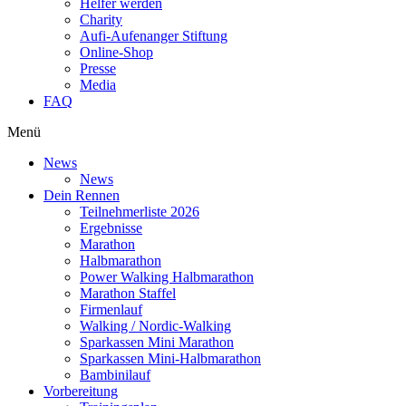
Helfer werden
Charity
Aufi-Aufenanger Stiftung
Online-Shop
Presse
Media
FAQ
Menü
News
News
Dein Rennen
Teilnehmerliste 2026
Ergebnisse
Marathon
Halbmarathon
Power Walking Halbmarathon
Marathon Staffel
Firmenlauf
Walking / Nordic-Walking
Sparkassen Mini Marathon
Sparkassen Mini-Halbmarathon
Bambinilauf
Vorbereitung