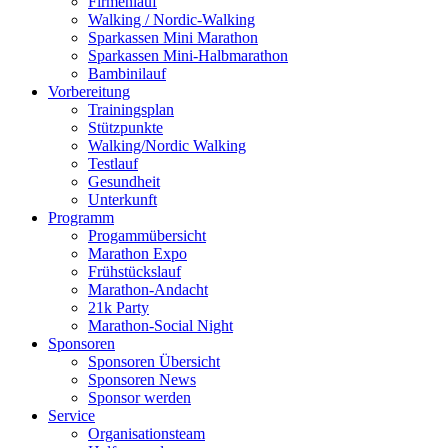
Firmenlauf
Walking / Nordic-Walking
Sparkassen Mini Marathon
Sparkassen Mini-Halbmarathon
Bambinilauf
Vorbereitung
Trainingsplan
Stützpunkte
Walking/Nordic Walking
Testlauf
Gesundheit
Unterkunft
Programm
Progammübersicht
Marathon Expo
Frühstückslauf
Marathon-Andacht
21k Party
Marathon-Social Night
Sponsoren
Sponsoren Übersicht
Sponsoren News
Sponsor werden
Service
Organisationsteam