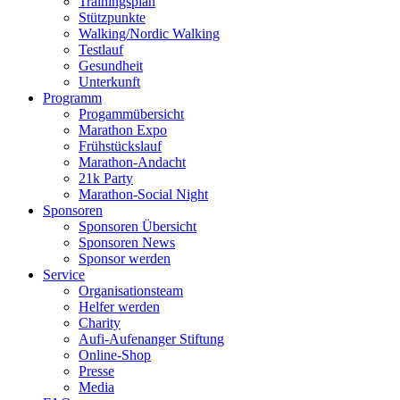
Trainingsplan
Stützpunkte
Walking/Nordic Walking
Testlauf
Gesundheit
Unterkunft
Programm
Progammübersicht
Marathon Expo
Frühstückslauf
Marathon-Andacht
21k Party
Marathon-Social Night
Sponsoren
Sponsoren Übersicht
Sponsoren News
Sponsor werden
Service
Organisationsteam
Helfer werden
Charity
Aufi-Aufenanger Stiftung
Online-Shop
Presse
Media