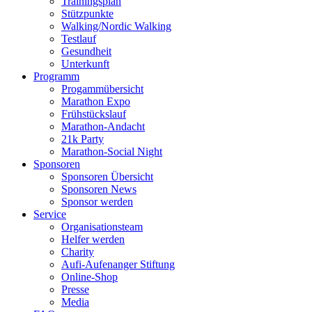
Trainingsplan
Stützpunkte
Walking/Nordic Walking
Testlauf
Gesundheit
Unterkunft
Programm
Progammübersicht
Marathon Expo
Frühstückslauf
Marathon-Andacht
21k Party
Marathon-Social Night
Sponsoren
Sponsoren Übersicht
Sponsoren News
Sponsor werden
Service
Organisationsteam
Helfer werden
Charity
Aufi-Aufenanger Stiftung
Online-Shop
Presse
Media