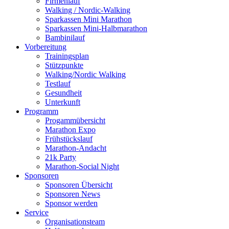
Firmenlauf
Walking / Nordic-Walking
Sparkassen Mini Marathon
Sparkassen Mini-Halbmarathon
Bambinilauf
Vorbereitung
Trainingsplan
Stützpunkte
Walking/Nordic Walking
Testlauf
Gesundheit
Unterkunft
Programm
Progammübersicht
Marathon Expo
Frühstückslauf
Marathon-Andacht
21k Party
Marathon-Social Night
Sponsoren
Sponsoren Übersicht
Sponsoren News
Sponsor werden
Service
Organisationsteam