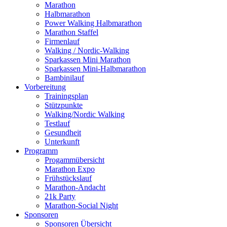
Marathon
Halbmarathon
Power Walking Halbmarathon
Marathon Staffel
Firmenlauf
Walking / Nordic-Walking
Sparkassen Mini Marathon
Sparkassen Mini-Halbmarathon
Bambinilauf
Vorbereitung
Trainingsplan
Stützpunkte
Walking/Nordic Walking
Testlauf
Gesundheit
Unterkunft
Programm
Progammübersicht
Marathon Expo
Frühstückslauf
Marathon-Andacht
21k Party
Marathon-Social Night
Sponsoren
Sponsoren Übersicht