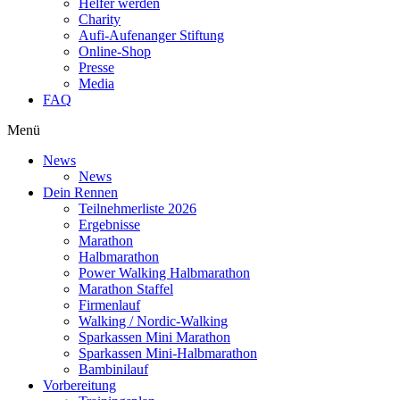
Helfer werden
Charity
Aufi-Aufenanger Stiftung
Online-Shop
Presse
Media
FAQ
Menü
News
News
Dein Rennen
Teilnehmerliste 2026
Ergebnisse
Marathon
Halbmarathon
Power Walking Halbmarathon
Marathon Staffel
Firmenlauf
Walking / Nordic-Walking
Sparkassen Mini Marathon
Sparkassen Mini-Halbmarathon
Bambinilauf
Vorbereitung