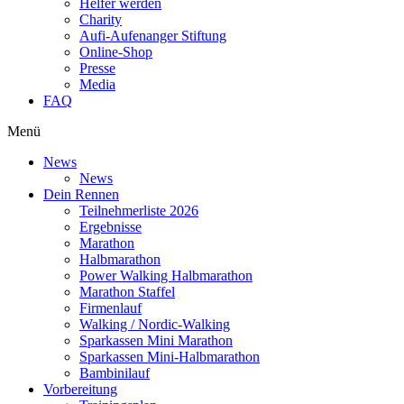
Helfer werden
Charity
Aufi-Aufenanger Stiftung
Online-Shop
Presse
Media
FAQ
Menü
News
News
Dein Rennen
Teilnehmerliste 2026
Ergebnisse
Marathon
Halbmarathon
Power Walking Halbmarathon
Marathon Staffel
Firmenlauf
Walking / Nordic-Walking
Sparkassen Mini Marathon
Sparkassen Mini-Halbmarathon
Bambinilauf
Vorbereitung