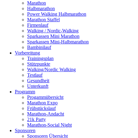
Marathon
Halbmarathon
Power Walking Halbmarathon
Marathon Staffel
Firmenlauf
Walking / Nordic-Walking
Sparkassen Mini Marathon
Sparkassen Mini-Halbmarathon
Bambinilauf
Vorbereitung
Trainingsplan
Stützpunkte
Walking/Nordic Walking
Testlauf
Gesundheit
Unterkunft
Programm
Progammübersicht
Marathon Expo
Frühstückslauf
Marathon-Andacht
21k Party
Marathon-Social Night
Sponsoren
Sponsoren Übersicht