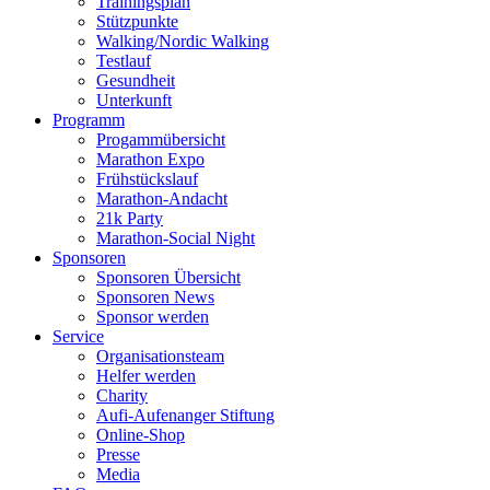
Trainingsplan
Stützpunkte
Walking/Nordic Walking
Testlauf
Gesundheit
Unterkunft
Programm
Progammübersicht
Marathon Expo
Frühstückslauf
Marathon-Andacht
21k Party
Marathon-Social Night
Sponsoren
Sponsoren Übersicht
Sponsoren News
Sponsor werden
Service
Organisationsteam
Helfer werden
Charity
Aufi-Aufenanger Stiftung
Online-Shop
Presse
Media