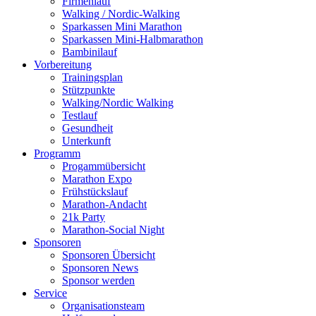
Firmenlauf
Walking / Nordic-Walking
Sparkassen Mini Marathon
Sparkassen Mini-Halbmarathon
Bambinilauf
Vorbereitung
Trainingsplan
Stützpunkte
Walking/Nordic Walking
Testlauf
Gesundheit
Unterkunft
Programm
Progammübersicht
Marathon Expo
Frühstückslauf
Marathon-Andacht
21k Party
Marathon-Social Night
Sponsoren
Sponsoren Übersicht
Sponsoren News
Sponsor werden
Service
Organisationsteam