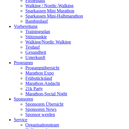
Firmenlauf
Walking / Nordic-Walking
Sparkassen Mini Marathon
Sparkassen Mini-Halbmarathon
Bambinilauf
Vorbereitung
Trainingsplan
Stützpunkte
Walking/Nordic Walking
Testlauf
Gesundheit
Unterkunft
Programm
Progammübersicht
Marathon Expo
Frühstückslauf
Marathon-Andacht
21k Party
Marathon-Social Night
Sponsoren
Sponsoren Übersicht
Sponsoren News
Sponsor werden
Service
Organisationsteam