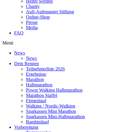
Helfer werden
Charity
Aufi-Aufenanger Stiftung
Online-Shop
Presse
Media
FAQ
Menü
News
News
Dein Rennen
Teilnehmerliste 2026
Ergebnisse
Marathon
Halbmarathon
Power Walking Halbmarathon
Marathon Staffel
Firmenlauf
Walking / Nordic-Walking
Sparkassen Mini Marathon
Sparkassen Mini-Halbmarathon
Bambinilauf
Vorbereitung