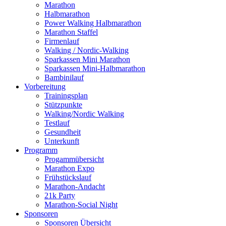
Marathon
Halbmarathon
Power Walking Halbmarathon
Marathon Staffel
Firmenlauf
Walking / Nordic-Walking
Sparkassen Mini Marathon
Sparkassen Mini-Halbmarathon
Bambinilauf
Vorbereitung
Trainingsplan
Stützpunkte
Walking/Nordic Walking
Testlauf
Gesundheit
Unterkunft
Programm
Progammübersicht
Marathon Expo
Frühstückslauf
Marathon-Andacht
21k Party
Marathon-Social Night
Sponsoren
Sponsoren Übersicht