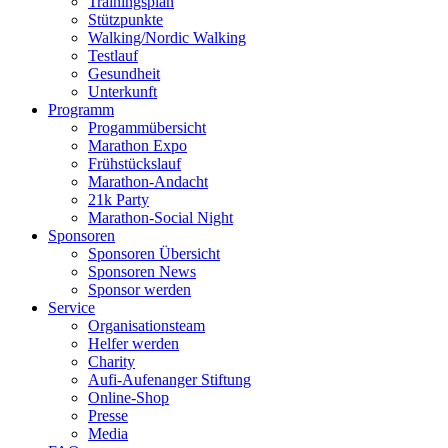
Trainingsplan
Stützpunkte
Walking/Nordic Walking
Testlauf
Gesundheit
Unterkunft
Programm
Progammübersicht
Marathon Expo
Frühstückslauf
Marathon-Andacht
21k Party
Marathon-Social Night
Sponsoren
Sponsoren Übersicht
Sponsoren News
Sponsor werden
Service
Organisationsteam
Helfer werden
Charity
Aufi-Aufenanger Stiftung
Online-Shop
Presse
Media