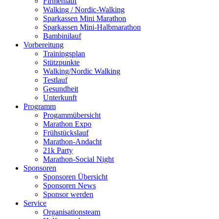
Firmenlauf
Walking / Nordic-Walking
Sparkassen Mini Marathon
Sparkassen Mini-Halbmarathon
Bambinilauf
Vorbereitung
Trainingsplan
Stützpunkte
Walking/Nordic Walking
Testlauf
Gesundheit
Unterkunft
Programm
Progammübersicht
Marathon Expo
Frühstückslauf
Marathon-Andacht
21k Party
Marathon-Social Night
Sponsoren
Sponsoren Übersicht
Sponsoren News
Sponsor werden
Service
Organisationsteam