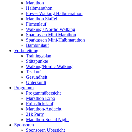
Marathon
Halbmarathon
Power Walking Halbmarathon
Marathon Staffel
Firmenlauf
Walking / Nordic-Walking
Sparkassen Mini Marathon
Sparkassen Mini-Halbmarathon
Bambinilauf
Vorbereitung
Trainingsplan
Stützpunkte
Walking/Nordic Walking
Testlauf
Gesundheit
Unterkunft
Programm
Progammübersicht
Marathon Expo
Frühstückslauf
Marathon-Andacht
21k Party
Marathon-Social Night
Sponsoren
Sponsoren Übersicht