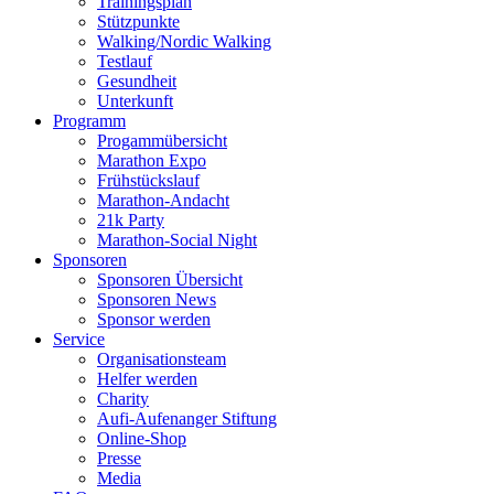
Trainingsplan
Stützpunkte
Walking/Nordic Walking
Testlauf
Gesundheit
Unterkunft
Programm
Progammübersicht
Marathon Expo
Frühstückslauf
Marathon-Andacht
21k Party
Marathon-Social Night
Sponsoren
Sponsoren Übersicht
Sponsoren News
Sponsor werden
Service
Organisationsteam
Helfer werden
Charity
Aufi-Aufenanger Stiftung
Online-Shop
Presse
Media