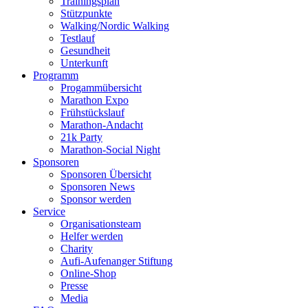
Trainingsplan
Stützpunkte
Walking/Nordic Walking
Testlauf
Gesundheit
Unterkunft
Programm
Progammübersicht
Marathon Expo
Frühstückslauf
Marathon-Andacht
21k Party
Marathon-Social Night
Sponsoren
Sponsoren Übersicht
Sponsoren News
Sponsor werden
Service
Organisationsteam
Helfer werden
Charity
Aufi-Aufenanger Stiftung
Online-Shop
Presse
Media