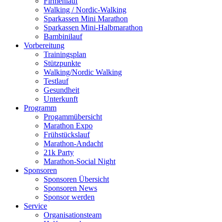
Firmenlauf
Walking / Nordic-Walking
Sparkassen Mini Marathon
Sparkassen Mini-Halbmarathon
Bambinilauf
Vorbereitung
Trainingsplan
Stützpunkte
Walking/Nordic Walking
Testlauf
Gesundheit
Unterkunft
Programm
Progammübersicht
Marathon Expo
Frühstückslauf
Marathon-Andacht
21k Party
Marathon-Social Night
Sponsoren
Sponsoren Übersicht
Sponsoren News
Sponsor werden
Service
Organisationsteam