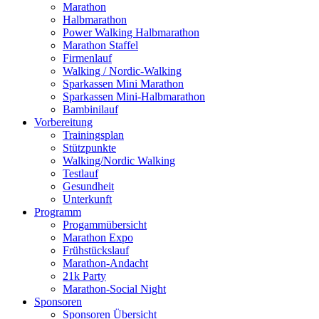
Marathon
Halbmarathon
Power Walking Halbmarathon
Marathon Staffel
Firmenlauf
Walking / Nordic-Walking
Sparkassen Mini Marathon
Sparkassen Mini-Halbmarathon
Bambinilauf
Vorbereitung
Trainingsplan
Stützpunkte
Walking/Nordic Walking
Testlauf
Gesundheit
Unterkunft
Programm
Progammübersicht
Marathon Expo
Frühstückslauf
Marathon-Andacht
21k Party
Marathon-Social Night
Sponsoren
Sponsoren Übersicht