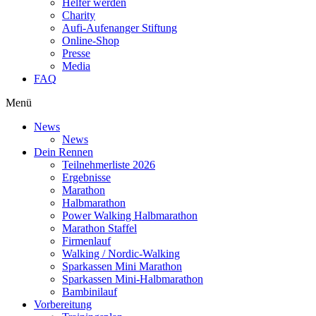
Helfer werden
Charity
Aufi-Aufenanger Stiftung
Online-Shop
Presse
Media
FAQ
Menü
News
News
Dein Rennen
Teilnehmerliste 2026
Ergebnisse
Marathon
Halbmarathon
Power Walking Halbmarathon
Marathon Staffel
Firmenlauf
Walking / Nordic-Walking
Sparkassen Mini Marathon
Sparkassen Mini-Halbmarathon
Bambinilauf
Vorbereitung