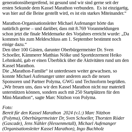
generationsübergreifend, ist gesund und wir sind gerne seit der
ersten Sekunde dem Kassel Marathon verbunden. Es ist einzigartig,
was hier auf die Beine gestellt wird, es ist ein starkes Miteinander.“
Marathon-Organisationsleiter Michael Aufenanger hörte das
natürlich gerne – und darüber, dass mit 8.769 Voranmeldungen
schon jetzt die finale Meldemarke des Vorjahres erreicht wurde: „Da
kommen bis zum Meldeschluss am 1. September bestimmt noch
einige dazu.“
Den über 100 Gästen, darunter Oberbürgermeister Dr. Sven
Schoeller, Kämmerer Matthias Nölke und Sportdezernent Heiko
Lehmkuhl, gab er einen Überblick über die Aktivitäten rund um den
Kassel Marathon.
Die „Marathon-Familie“ ist unterdessen weiter gewachsen, so
konnte Michael Aufenanger unter anderen auch die neuen
Sponsoren und Partner Polyma, GWG und Technoform begrüßen.
„Wir freuen uns, dass wir den Kassel Marathon nicht nur materiell
unterstützen können, sondern auch mit 250 Startplätzen für den
Mini-Marathon“, sagte Marc Nitzbon von Polyma.
Foto:
Bereit für den Kassel Marathon 2024 (v.l.:) Marc Nitzbon
(Polyma), Oberbürgermeister Dr, Sven Schoeller, Thorsten Röder
(Gascade), Jens Nähler (Hessenmetall), Michael Aufenanger
(Organisationsleiter Kassel Marathon), Ingo Buchholz