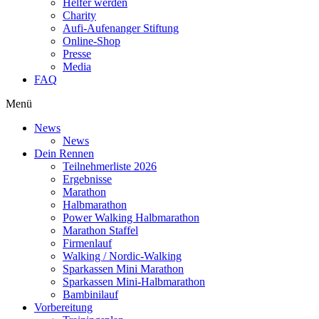
Helfer werden
Charity
Aufi-Aufenanger Stiftung
Online-Shop
Presse
Media
FAQ
Menü
News
News
Dein Rennen
Teilnehmerliste 2026
Ergebnisse
Marathon
Halbmarathon
Power Walking Halbmarathon
Marathon Staffel
Firmenlauf
Walking / Nordic-Walking
Sparkassen Mini Marathon
Sparkassen Mini-Halbmarathon
Bambinilauf
Vorbereitung