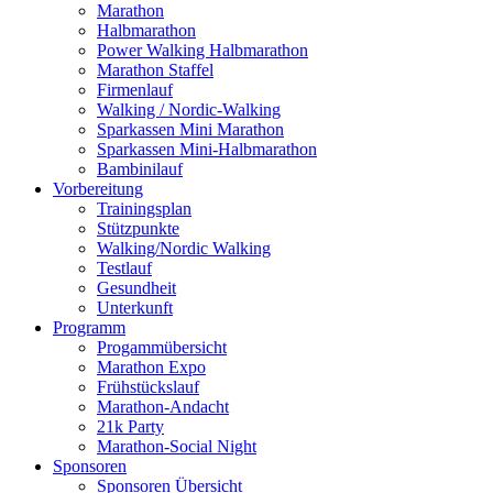
Marathon
Halbmarathon
Power Walking Halbmarathon
Marathon Staffel
Firmenlauf
Walking / Nordic-Walking
Sparkassen Mini Marathon
Sparkassen Mini-Halbmarathon
Bambinilauf
Vorbereitung
Trainingsplan
Stützpunkte
Walking/Nordic Walking
Testlauf
Gesundheit
Unterkunft
Programm
Progammübersicht
Marathon Expo
Frühstückslauf
Marathon-Andacht
21k Party
Marathon-Social Night
Sponsoren
Sponsoren Übersicht