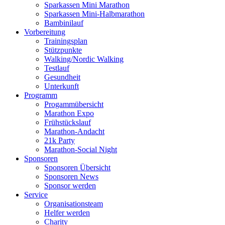
Sparkassen Mini Marathon
Sparkassen Mini-Halbmarathon
Bambinilauf
Vorbereitung
Trainingsplan
Stützpunkte
Walking/Nordic Walking
Testlauf
Gesundheit
Unterkunft
Programm
Progammübersicht
Marathon Expo
Frühstückslauf
Marathon-Andacht
21k Party
Marathon-Social Night
Sponsoren
Sponsoren Übersicht
Sponsoren News
Sponsor werden
Service
Organisationsteam
Helfer werden
Charity