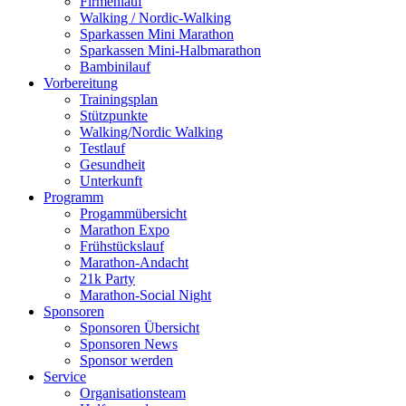
Firmenlauf
Walking / Nordic-Walking
Sparkassen Mini Marathon
Sparkassen Mini-Halbmarathon
Bambinilauf
Vorbereitung
Trainingsplan
Stützpunkte
Walking/Nordic Walking
Testlauf
Gesundheit
Unterkunft
Programm
Progammübersicht
Marathon Expo
Frühstückslauf
Marathon-Andacht
21k Party
Marathon-Social Night
Sponsoren
Sponsoren Übersicht
Sponsoren News
Sponsor werden
Service
Organisationsteam