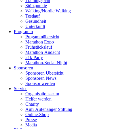
Trainingsplan
Stützpunkte
Walking/Nordic Walking
Testlauf
Gesundheit
Unterkunft
Programm
Progammübersicht
Marathon Expo
Frühstückslauf
Marathon-Andacht
21k Party
Marathon-Social Night
Sponsoren
Sponsoren Übersicht
Sponsoren News
Sponsor werden
Service
Organisationsteam
Helfer werden
Charity
Aufi-Aufenanger Stiftung
Online-Shop
Presse
Media