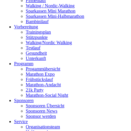
Firmenlauf
Walking / Nordic-Walking
Sparkassen Mini Marathon
Sparkassen Mini-Halbmarathon
Bambinilauf
Vorbereitung
Trainingsplan
Stützpunkte
Walking/Nordic Walking
Testlauf
Gesundheit
Unterkunft
Programm
Progammübersicht
Marathon Expo
Frühstückslauf
Marathon-Andacht
21k Party
Marathon-Social Night
Sponsoren
Sponsoren Übersicht
Sponsoren News
Sponsor werden
Service
Organisationsteam