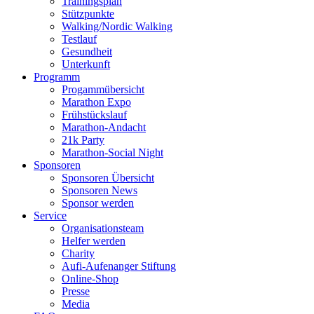
Trainingsplan
Stützpunkte
Walking/Nordic Walking
Testlauf
Gesundheit
Unterkunft
Programm
Progammübersicht
Marathon Expo
Frühstückslauf
Marathon-Andacht
21k Party
Marathon-Social Night
Sponsoren
Sponsoren Übersicht
Sponsoren News
Sponsor werden
Service
Organisationsteam
Helfer werden
Charity
Aufi-Aufenanger Stiftung
Online-Shop
Presse
Media