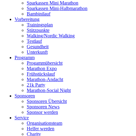
Sparkassen Mini Marathon
Sparkassen Mini-Halbmarathon
Bambinilauf
Vorbereitung
Trainingsplan
Stützpunkte
Walking/Nordic Walking
Testlauf
Gesundheit
Unterkunft
Programm
Progammübersicht
Marathon Expo
Frühstückslauf
Marathon-Andacht
21k Party
Marathon-Social Night
Sponsoren
Sponsoren Übersicht
Sponsoren News
Sponsor werden
Service
Organisationsteam
Helfer werden
Charity