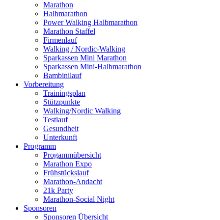
Marathon
Halbmarathon
Power Walking Halbmarathon
Marathon Staffel
Firmenlauf
Walking / Nordic-Walking
Sparkassen Mini Marathon
Sparkassen Mini-Halbmarathon
Bambinilauf
Vorbereitung
Trainingsplan
Stützpunkte
Walking/Nordic Walking
Testlauf
Gesundheit
Unterkunft
Programm
Progammübersicht
Marathon Expo
Frühstückslauf
Marathon-Andacht
21k Party
Marathon-Social Night
Sponsoren
Sponsoren Übersicht