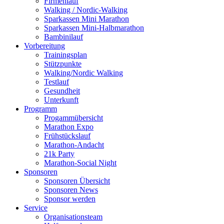
Firmenlauf
Walking / Nordic-Walking
Sparkassen Mini Marathon
Sparkassen Mini-Halbmarathon
Bambinilauf
Vorbereitung
Trainingsplan
Stützpunkte
Walking/Nordic Walking
Testlauf
Gesundheit
Unterkunft
Programm
Progammübersicht
Marathon Expo
Frühstückslauf
Marathon-Andacht
21k Party
Marathon-Social Night
Sponsoren
Sponsoren Übersicht
Sponsoren News
Sponsor werden
Service
Organisationsteam