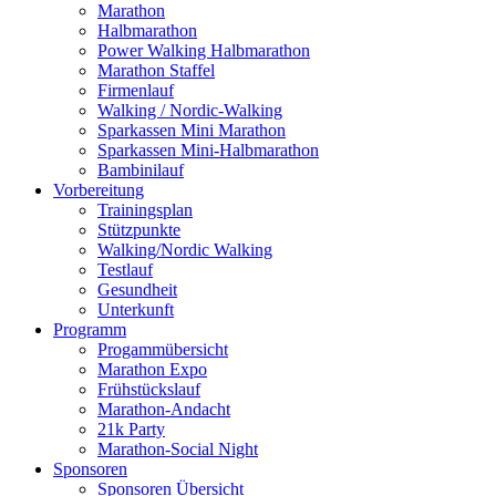
Marathon
Halbmarathon
Power Walking Halbmarathon
Marathon Staffel
Firmenlauf
Walking / Nordic-Walking
Sparkassen Mini Marathon
Sparkassen Mini-Halbmarathon
Bambinilauf
Vorbereitung
Trainingsplan
Stützpunkte
Walking/Nordic Walking
Testlauf
Gesundheit
Unterkunft
Programm
Progammübersicht
Marathon Expo
Frühstückslauf
Marathon-Andacht
21k Party
Marathon-Social Night
Sponsoren
Sponsoren Übersicht