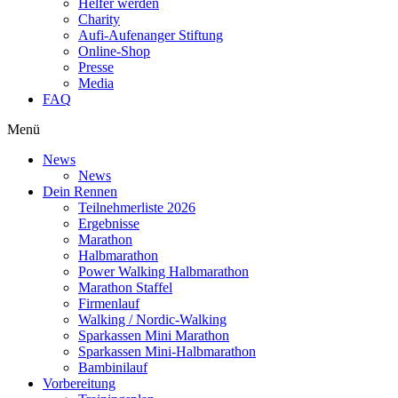
Helfer werden
Charity
Aufi-Aufenanger Stiftung
Online-Shop
Presse
Media
FAQ
Menü
News
News
Dein Rennen
Teilnehmerliste 2026
Ergebnisse
Marathon
Halbmarathon
Power Walking Halbmarathon
Marathon Staffel
Firmenlauf
Walking / Nordic-Walking
Sparkassen Mini Marathon
Sparkassen Mini-Halbmarathon
Bambinilauf
Vorbereitung