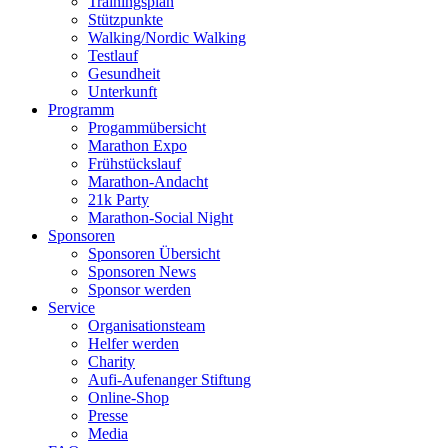
Trainingsplan
Stützpunkte
Walking/Nordic Walking
Testlauf
Gesundheit
Unterkunft
Programm
Progammübersicht
Marathon Expo
Frühstückslauf
Marathon-Andacht
21k Party
Marathon-Social Night
Sponsoren
Sponsoren Übersicht
Sponsoren News
Sponsor werden
Service
Organisationsteam
Helfer werden
Charity
Aufi-Aufenanger Stiftung
Online-Shop
Presse
Media